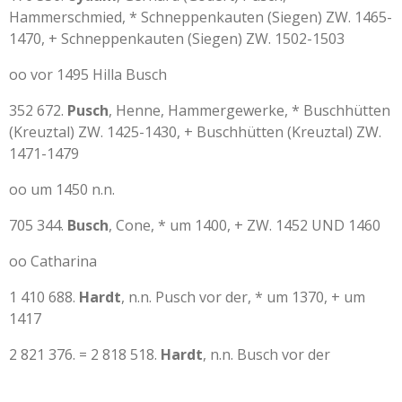
Hammerschmied, * Schneppenkauten (Siegen) ZW. 1465-
1470, + Schneppenkauten (Siegen) ZW. 1502-1503
oo vor 1495 Hilla Busch
352 672.
Pusch
, Henne, Hammergewerke, * Buschhütten
(Kreuztal) ZW. 1425-1430, + Buschhütten (Kreuztal) ZW.
1471-1479
oo um 1450 n.n.
705 344.
Busch
, Cone, * um 1400, + ZW. 1452 UND 1460
oo Catharina
1 410 688.
Hardt
, n.n. Pusch vor der, * um 1370, + um
1417
2 821 376. = 2 818 518.
Hardt
, n.n. Busch vor der