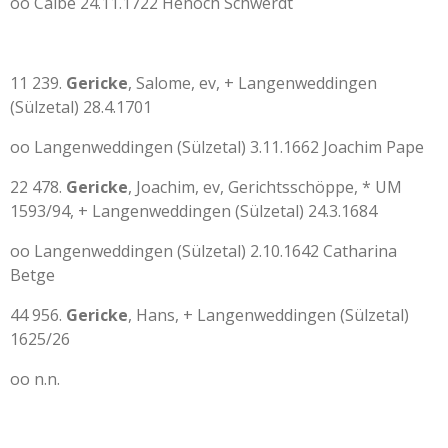
oo Calbe 24.11.1722 Henoch Schwerdt
11 239.
Gericke
, Salome, ev, + Langenweddingen
(Sülzetal) 28.4.1701
oo Langenweddingen (Sülzetal) 3.11.1662 Joachim Pape
22 478.
Gericke
, Joachim, ev, Gerichtsschöppe, * UM
1593/94, + Langenweddingen (Sülzetal) 24.3.1684
oo Langenweddingen (Sülzetal) 2.10.1642 Catharina
Betge
44 956.
Gericke
, Hans, + Langenweddingen (Sülzetal)
1625/26
oo n.n.