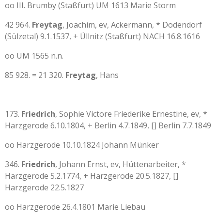
oo III. Brumby (Staßfurt) UM 1613 Marie Storm
42 964.
Freytag
, Joachim, ev, Ackermann, * Dodendorf
(Sülzetal) 9.1.1537, + Üllnitz (Staßfurt) NACH 16.8.1616
oo UM 1565 n.n.
85 928. = 21 320.
Freytag
, Hans
173.
Friedrich
, Sophie Victore Friederike Ernestine, ev, *
Harzgerode 6.10.1804, + Berlin 4.7.1849, [] Berlin 7.7.1849
oo Harzgerode 10.10.1824 Johann Münker
346.
Friedrich
, Johann Ernst, ev, Hüttenarbeiter, *
Harzgerode 5.2.1774, + Harzgerode 20.5.1827, []
Harzgerode 22.5.1827
oo Harzgerode 26.4.1801 Marie Liebau