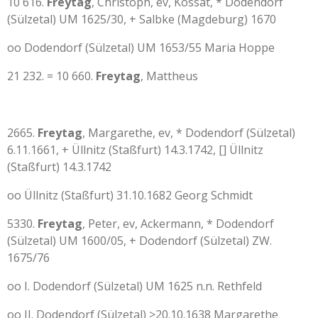
10 616.
Freytag
, Christoph, ev, Kossat, * Dodendorf
(Sülzetal) UM 1625/30, + Salbke (Magdeburg) 1670
oo Dodendorf (Sülzetal) UM 1653/55 Maria Hoppe
21 232. = 10 660.
Freytag
, Mattheus
2665.
Freytag
, Margarethe, ev, * Dodendorf (Sülzetal)
6.11.1661, + Üllnitz (Staßfurt) 14.3.1742, [] Üllnitz
(Staßfurt) 14.3.1742
oo Üllnitz (Staßfurt) 31.10.1682 Georg Schmidt
5330.
Freytag
, Peter, ev, Ackermann, * Dodendorf
(Sülzetal) UM 1600/05, + Dodendorf (Sülzetal) ZW.
1675/76
oo I. Dodendorf (Sülzetal) UM 1625 n.n. Rethfeld
oo II. Dodendorf (Sülzetal) >20.10.1638 Margarethe