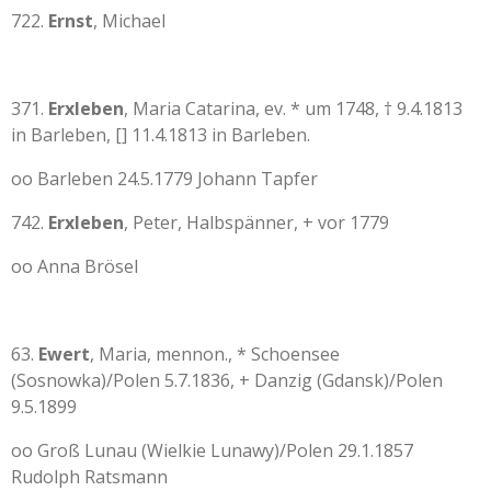
722.
Ernst
, Michael
371.
Erxleben
, Maria Catarina, ev. * um 1748, † 9.4.1813
in Barleben, [] 11.4.1813 in Barleben.
oo Barleben 24.5.1779 Johann Tapfer
742.
Erxleben
, Peter, Halbspänner, + vor 1779
oo Anna Brösel
63.
Ewert
, Maria, mennon., * Schoensee
(Sosnowka)/Polen 5.7.1836, + Danzig (Gdansk)/Polen
9.5.1899
oo Groß Lunau (Wielkie Lunawy)/Polen 29.1.1857
Rudolph Ratsmann