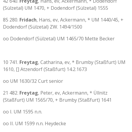
42 640.
Freytag
, Hans, ev, Ackermann, * Dodendorf
(Sülzetal) UM 1470, + Dodendorf (Sülzetal) 1555
85 280.
Fridach
, Hans, ev, Ackermann, * UM 1440/45, +
Dodendorf (Sülzetal) ZW. 1494/1500
oo Dodendorf (Sülzetal) UM 1465/70 Mette Becker
10 741.
Freytag
, Catharina, ev, * Brumby (Staßfurt) UM
1610, [] Atzendorf (Staßfurt) 14.2.1673
oo UM 1630/32 Curt senior
21 482.
Freytag
, Peter, ev, Ackermann, * Üllnitz
(Staßfurt) UM 1565/70, + Brumby (Staßfurt) 1641
oo I. UM 1595 n.n.
oo II. UM 1599 n.n. Heydecke