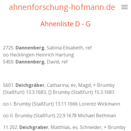
ahnenforschung-hofmann.de
Zum
Hauptinhalt
springen
Ahnenliste D - G
2725.
Dannenberg
, Sabina Elisabeth, ref
oo Hecklingen Heinrich Hartung
5450.
Dannenberg
, David, ref
5601.
Deichgräber
, Catharina, ev, Magd, + Brumby
(Staßfurt) 13.3.1683, [] Brumby (Staßfurt) 15.3.1683
oo I. Brumby (Staßfurt) 13.11.1666 Lorentz Wickmann
oo II. Brumby (Staßfurt) 22.9.1678 Michael Bethman
11 202.
Deichgraber
, Matthias, ev, Schneider, + Brumby