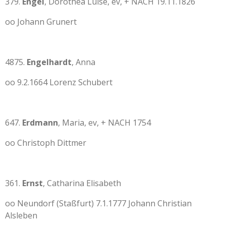
379.
Engel
, Dorothea Luise, ev, + NACH 19.11.1826
oo Johann Grunert
4875.
Engelhardt
, Anna
oo 9.2.1664 Lorenz Schubert
647.
Erdmann
, Maria, ev, + NACH 1754
oo Christoph Dittmer
361.
Ernst
, Catharina Elisabeth
oo Neundorf (Staßfurt) 7.1.1777 Johann Christian
Alsleben