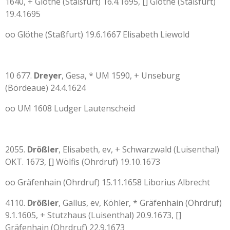
1640, + Glöthe (Staßfurt) 16.4.1695, [] Glöthe (Staßfurt)
19.4.1695
oo Glöthe (Staßfurt) 19.6.1667 Elisabeth Liewold
10 677.
Dreyer
, Gesa, * UM 1590, + Unseburg
(Bördeaue) 24.4.1624
oo UM 1608 Ludger Lautenscheid
2055.
Drößler
, Elisabeth, ev, + Schwarzwald (Luisenthal)
OKT. 1673, [] Wölfis (Ohrdruf) 19.10.1673
oo Gräfenhain (Ohrdruf) 15.11.1658 Liborius Albrecht
4110.
Drößler
, Gallus, ev, Köhler, * Gräfenhain (Ohrdruf)
9.1.1605, + Stutzhaus (Luisenthal) 20.9.1673, []
Gräfenhain (Ohrdruf) 22.9.1673