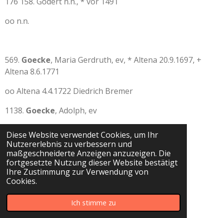
176 158. Godert n.n., * vor 1491
oo n.n.
569.
Goecke
, Maria Gerdruth, ev, * Altena 20.9.1697, +
Altena 8.6.1771
oo Altena 4.4.1722 Diedrich Bremer
1138.
Goecke
, Adolph, ev
Diese Website verwendet Cookies, um Ihr
Nutzererlebnis zu verbessern und
2273.
Goecke
, Anna, ev, * UM 1635
maßgeschneiderte Anzeigen anzuzeigen. Die
fortgesetzte Nutzung dieser Website bestätigt
oo I. Altena 30.3.1652 Friedrich Bremer
Ihre Zustimmung zur Verwendung von
Cookies.
oo II. JULI 1692 Franz Gerdes
Ich stimme zu
4546.
Goecke
, Diederich