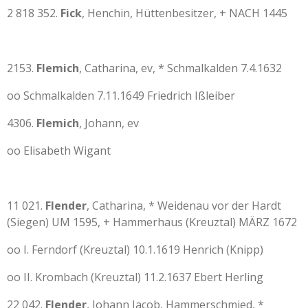
2 818 352.
Fick
, Henchin, Hüttenbesitzer, + NACH 1445
2153.
Flemich
, Catharina, ev, * Schmalkalden 7.4.1632
oo Schmalkalden 7.11.1649 Friedrich Ißleiber
4306.
Flemich
, Johann, ev
oo Elisabeth Wigant
11 021.
Flender
, Catharina, * Weidenau vor der Hardt
(Siegen) UM 1595, + Hammerhaus (Kreuztal) MÄRZ 1672
oo I. Ferndorf (Kreuztal) 10.1.1619 Henrich (Knipp)
oo II. Krombach (Kreuztal) 11.2.1637 Ebert Herling
22 042.
Flender
, Johann Jacob, Hammerschmied, *