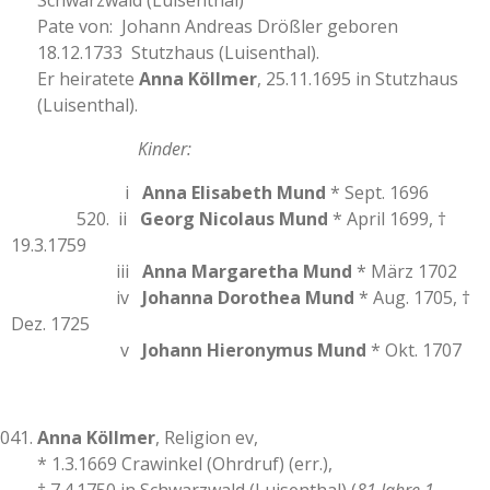
Schwarzwald (Luisenthal)
Pate von: Johann Andreas Drößler geboren
18.12.1733 Stutzhaus (Luisenthal).
Er heiratete
Anna Köllmer
, 25.11.1695 in Stutzhaus
(Luisenthal).
Kinder:
i
Anna Elisabeth Mund
* Sept. 1696
520. ii
Georg Nicolaus Mund
* April 1699, †
19.3.1759
iii
Anna Margaretha Mund
* März 1702
iv
Johanna Dorothea Mund
* Aug. 1705, †
Dez. 1725
v
Johann Hieronymus Mund
* Okt. 1707
Anna Köllmer
, Religion ev,
* 1.3.1669 Crawinkel (Ohrdruf) (err.),