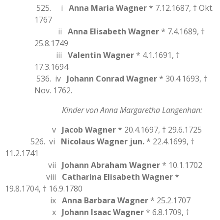
525. i
Anna Maria Wagner
* 7.12.1687, † Okt.
1767
ii
Anna Elisabeth Wagner
* 7.4.1689, †
25.8.1749
iii
Valentin Wagner
* 4.1.1691, †
17.3.1694
536. iv
Johann Conrad Wagner
* 30.4.1693, †
Nov. 1762.
Kinder von Anna Margaretha Langenhan:
v
Jacob Wagner
* 20.4.1697, † 29.6.1725
526. vi
Nicolaus Wagner jun.
* 22.4.1699, †
11.2.1741
vii
Johann Abraham Wagner
* 10.1.1702
viii
Catharina Elisabeth Wagner
*
19.8.1704, † 16.9.1780
ix
Anna Barbara Wagner
* 25.2.1707
x
Johann Isaac Wagner
* 6.8.1709, †