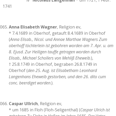
iv
Nicolaus Langenhan
* um 1721, † Febr.
1741
Anna Elisabeth Wagner
, Religion ev,
* 7.4.1689 in Oberhof, getauft 8.4.1689 in Oberhof
(
Anna Elisab., Nicol. und Annae Marthae Wagners Zum
oberhoff töchterlein ist gebohren worden am 7. Apr. u. am
8. Ejusd. Zur Heiligen tauffe getragen worden durch
Elisab., Michael Schollers von Mehliß Eheweib
.),
† 25.8.1749 in Oberhof, begraben 26.8.1749 in
Oberhof (
den 25. Aug. ist Elisabetham Leonhard
Langenhans Eheweib gestorben, und den 26. dito cum
conc. beerdiget worden
.).
Caspar Ullrich
, Religion ev,
* um 1685 in Floh (Floh-Seligenthal) (
Caspar Ulrich ist