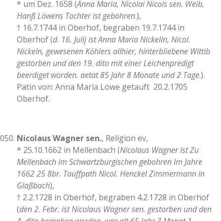
* um Dez. 1658 (
Anna Maria, Nicolai Nicols sen. Weib,
Hanß Löwens Tochter ist gebohren
.),
† 16.7.1744 in Oberhof, begraben 19.7.1744 in
Oberhof (
d. 16. Julij ist Anna Maria Nickelin, Nicol.
Nickeln, gewesenen Köhlers allhier, hinterbliebene Wittib
gestorben und den 19. dito mit einer Leichenpredigt
beerdiget worden. aetat 85 Jahr 8 Monate und 2 Tage
.).
Patin von: Anna Maria Löwe getauft 20.2.1705
Oberhof.
Nicolaus Wagner sen.
, Religion ev,
* 25.10.1662 in Mellenbach (
Nicolaus Wagner ist Zu
Mellenbach im Schwartzburgischen gebohren Im Jahre
1662 25 8br. Tauffpath Nicol. Henckel Zimmermann in
Glaßbach
),
† 2.2.1728 in Oberhof, begraben 4.2.1728 in Oberhof
(
den 2. Febr. ist Nicolaus Wagner sen. gestorben und den