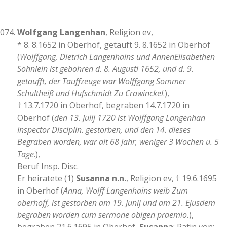
Wolfgang Langenhan
, Religion ev,
* 8. 8.1652 in Oberhof, getauft 9. 8.1652 in Oberhof
(
Wolffgang, Dietrich Langenhains und AnnenElisabethen
Söhnlein ist gebohren d. 8. Augusti 1652, und d. 9.
getaufft, der Tauffzeuge war Wolffgang Sommer
Schultheiß und Hufschmidt Zu Crawinckel
.),
† 13.7.1720 in Oberhof, begraben 14.7.1720 in
Oberhof (
den 13. Julij 1720 ist Wolffgang Langenhan
Inspector Disciplin. gestorben, und den 14. dieses
Begraben worden, war alt 68 Jahr, weniger 3 Wochen u. 5
Tage
.),
Beruf Insp. Disc.
Er heiratete (1)
Susanna n.n.
, Religion ev, † 19.6.1695
in Oberhof (
Anna, Wolff Langenhains weib Zum
oberhoff, ist gestorben am 19. Junij und am 21. Ejusdem
begraben worden cum sermone obigen praemio.
),