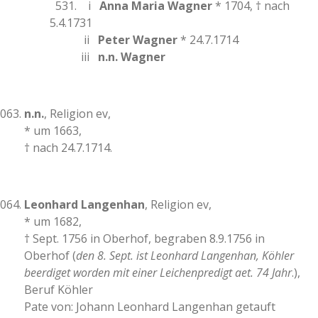
531. i
Anna Maria Wagner
* 1704, † nach
5.4.1731
ii
Peter Wagner
* 24.7.1714
iii
n.n. Wagner
n.n.
, Religion ev,
* um 1663,
† nach 24.7.1714.
Leonhard Langenhan
, Religion ev,
* um 1682,
† Sept. 1756 in Oberhof, begraben 8.9.1756 in
Oberhof (
den 8. Sept. ist Leonhard Langenhan, Köhler
beerdiget worden mit einer Leichenpredigt aet. 74 Jahr
.),
Beruf Köhler
Pate von: Johann Leonhard Langenhan getauft