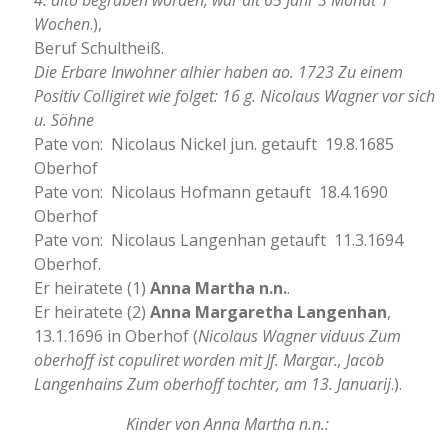
4. dito begraben worden, war alt 65 Jahr 3 Monat 1
Wochen
.),
Beruf Schultheiß.
Die Erbare Inwohner alhier haben ao. 1723 Zu einem
Positiv Colligiret wie folget: 16 g. Nicolaus Wagner vor sich
u. Söhne
Pate von: Nicolaus Nickel jun. getauft 19.8.1685
Oberhof
Pate von: Nicolaus Hofmann getauft 18.4.1690
Oberhof
Pate von: Nicolaus Langenhan getauft 11.3.1694
Oberhof.
Er heiratete (1)
Anna Martha n.n.
.
Er heiratete (2)
Anna Margaretha Langenhan
,
13.1.1696 in Oberhof (
Nicolaus Wagner viduus Zum
oberhoff ist copuliret worden mit Jf. Margar., Jacob
Langenhains Zum oberhoff tochter, am 13. Januarij
.).
Kinder von Anna Martha n.n.: