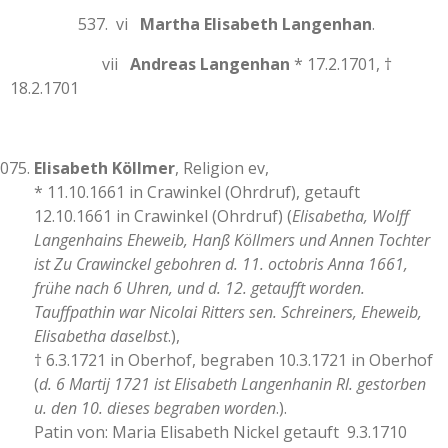
537. vi
Martha Elisabeth Langenhan
.
vii
Andreas Langenhan
* 17.2.1701, †
18.2.1701
Elisabeth Köllmer
, Religion ev,
* 11.10.1661 in Crawinkel (Ohrdruf), getauft
12.10.1661 in Crawinkel (Ohrdruf) (
Elisabetha, Wolff
Langenhains Eheweib, Hanß Köllmers und Annen Tochter
ist Zu Crawinckel gebohren d. 11. octobris Anna 1661,
frühe nach 6 Uhren, und d. 12. getaufft worden.
Tauffpathin war Nicolai Ritters sen. Schreiners, Eheweib,
Elisabetha daselbst
.),
† 6.3.1721 in Oberhof, begraben 10.3.1721 in Oberhof
(
d. 6 Martij 1721 ist Elisabeth Langenhanin Rl. gestorben
u. den 10. dieses begraben worden
.).
Patin von: Maria Elisabeth Nickel getauft 9.3.1710