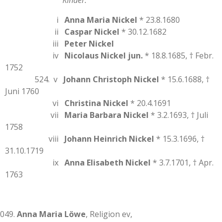
Kinder:
i
Anna Maria Nickel
* 23.8.1680
ii
Caspar Nickel
* 30.12.1682
iii
Peter Nickel
iv
Nicolaus Nickel jun.
* 18.8.1685, † Febr.
1752
524. v
Johann Christoph Nickel
* 15.6.1688, †
Juni 1760
vi
Christina Nickel
* 20.4.1691
vii
Maria Barbara Nickel
* 3.2.1693, † Juli
1758
viii
Johann Heinrich Nickel
* 15.3.1696, †
31.10.1719
ix
Anna Elisabeth Nickel
* 3.7.1701, † Apr.
1763
Anna Maria Löwe
, Religion ev,