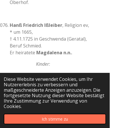
Oberhof.
Hanß Friedrich Ißleiber
, Religion ev,
* um 1665,
† 4.11.1725 in Geschwenda (Geratal),
Beruf Schmied.
Er heiratete
Magdalena n.n.
.
Kinder:
538. i
David Issleiber
* 30.9.1695, †
Diese Website verwendet Cookies, um Ihr
19.11.1742
Nutzererlebnis zu verbessern und
ii
Hanß Ißleiber
maßgeschneiderte Anzeigen anzuzeigen. Die
fortgesetzte Nutzung dieser Website bestätigt
Ihre Zustimmung zur Verwendung von
Cookies.
Magdalena n.n.
, Religion ev,
† 1727.
Ich stimme zu