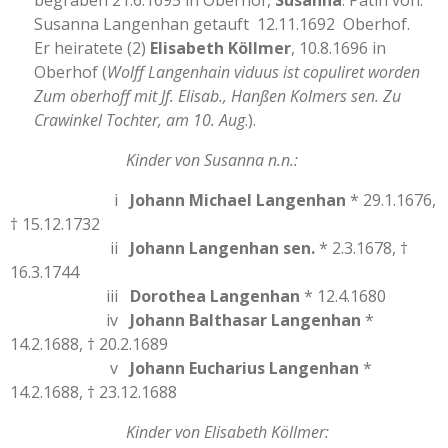
begraben 21.6.1695 in Oberhof,
Susanna
: Patin von:
Susanna Langenhan getauft 12.11.1692 Oberhof.
Er heiratete (2)
Elisabeth Köllmer
, 10.8.1696 in
Oberhof (
Wolff Langenhain viduus ist copuliret worden
Zum oberhoff mit Jf. Elisab., Hanßen Kolmers sen. Zu
Crawinkel Tochter, am 10. Aug
.).
Kinder von Susanna n.n.:
i
Johann Michael Langenhan
* 29.1.1676,
† 15.12.1732
ii
Johann Langenhan sen.
* 2.3.1678, †
16.3.1744
iii
Dorothea Langenhan
* 12.4.1680
iv
Johann Balthasar Langenhan
*
14.2.1688, † 20.2.1689
v
Johann Eucharius Langenhan
*
14.2.1688, † 23.12.1688
Kinder von Elisabeth Köllmer: