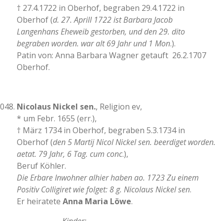
† 27.4.1722 in Oberhof, begraben 29.4.1722 in
Oberhof (
d. 27. Aprill 1722 ist Barbara Jacob
Langenhans Eheweib gestorben, und den 29. dito
begraben worden. war alt 69 Jahr und 1 Mon
.).
Patin von: Anna Barbara Wagner getauft 26.2.1707
Oberhof.
Nicolaus Nickel sen.
, Religion ev,
* um Febr. 1655 (err.),
† März 1734 in Oberhof, begraben 5.3.1734 in
Oberhof (
den 5 Martij Nicol Nickel sen. beerdiget worden.
aetat. 79 Jahr, 6 Tag. cum conc
.),
Beruf Köhler.
Die Erbare Inwohner alhier haben ao. 1723 Zu einem
Positiv Colligiret wie folget: 8 g. Nicolaus Nickel sen
.
Er heiratete
Anna Maria Löwe
.