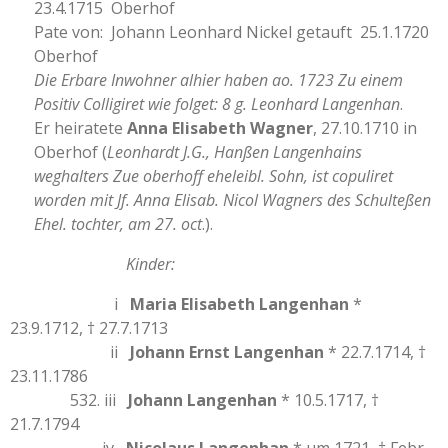
23.4.1715 Oberhof
Pate von: Johann Leonhard Nickel getauft 25.1.1720
Oberhof
Die Erbare Inwohner alhier haben ao. 1723 Zu einem
Positiv Colligiret wie folget: 8 g. Leonhard Langenhan
.
Er heiratete
Anna Elisabeth Wagner
, 27.10.1710 in
Oberhof (
Leonhardt J.G., Hanßen Langenhains
weghalters Zue oberhoff eheleibl. Sohn, ist copuliret
worden mit Jf. Anna Elisab. Nicol Wagners des Schulteßen
Ehel. tochter, am 27. oct
.).
Kinder:
i
Maria Elisabeth Langenhan
*
23.9.1712, † 27.7.1713
ii
Johann Ernst Langenhan
* 22.7.1714, †
23.11.1786
532. iii
Johann Langenhan
* 10.5.1717, †
21.7.1794