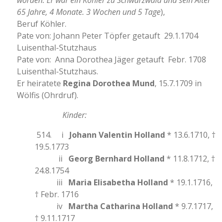
worden. Er war ein Köhler zu Schwarzwald und sein Alter
65 Jahre, 4 Monate. 3 Wochen und 5 Tage
),
Beruf Köhler.
Pate von: Johann Peter Töpfer getauft 29.1.1704
Luisenthal-Stutzhaus
Pate von: Anna Dorothea Jäger getauft Febr. 1708
Luisenthal-Stutzhaus.
Er heiratete
Regina Dorothea Mund
, 15.7.1709 in
Wölfis (Ohrdruf).
Kinder:
514. i
Johann Valentin Holland
* 13.6.1710, †
19.5.1773
ii
Georg Bernhard Holland
* 11.8.1712, †
24.8.1754
iii
Maria Elisabetha Holland
* 19.1.1716,
† Febr. 1716
iv
Martha Catharina Holland
* 9.7.1717,
† 9.11.1717