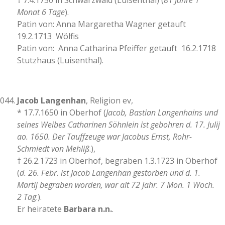
† 7.4.1750 in Schwarzwald (Luisenthal) (
81 Jahre 1
Monat 6 Tage
).
Patin von: Anna Margaretha Wagner getauft
19.2.1713 Wölfis
Patin von: Anna Catharina Pfeiffer getauft 16.2.1718
Stutzhaus (Luisenthal).
Jacob Langenhan
, Religion ev,
* 17.7.1650 in Oberhof (
Jacob, Bastian Langenhains und
seines Weibes Catharinen Söhnlein ist gebohren d. 17. Julij
ao. 1650. Der Tauffzeuge war Jacobus Ernst, Rohr-
Schmiedt von Mehliß
.),
† 26.2.1723 in Oberhof, begraben 1.3.1723 in Oberhof
(
d. 26. Febr. ist Jacob Langenhan gestorben und d. 1.
Martij begraben worden, war alt 72 Jahr. 7 Mon. 1 Woch.
2 Tag
.).
Er heiratete
Barbara n.n.
.