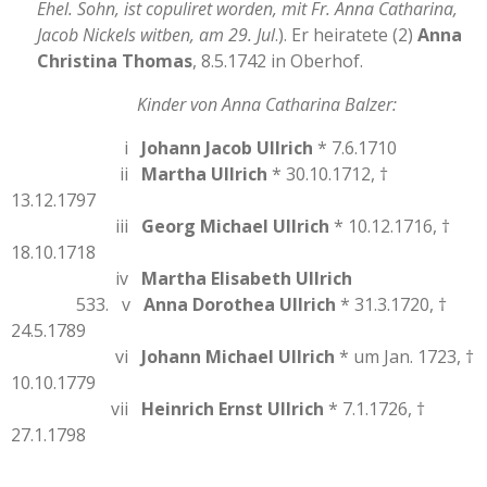
Ehel. Sohn, ist copuliret worden, mit Fr. Anna Catharina,
Jacob Nickels witben, am 29. Jul
.). Er heiratete (2)
Anna
Christina Thomas
, 8.5.1742 in Oberhof.
Kinder von Anna Catharina Balzer:
i
Johann Jacob Ullrich
* 7.6.1710
ii
Martha Ullrich
* 30.10.1712, †
13.12.1797
iii
Georg Michael Ullrich
* 10.12.1716, †
18.10.1718
iv
Martha Elisabeth Ullrich
533. v
Anna Dorothea Ullrich
* 31.3.1720, †
24.5.1789
vi
Johann Michael Ullrich
* um Jan. 1723, †
10.10.1779
vii
Heinrich Ernst Ullrich
* 7.1.1726, †
27.1.1798