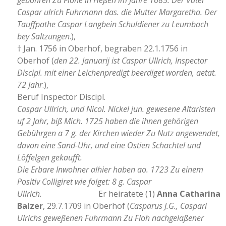
gebohren Zu Flohe in Heßen im Jahre 1685. Der Vater
Caspar ulrich Fuhrmann das. die Mutter Margaretha. Der
Tauffpathe Caspar Langbein Schuldiener zu Leumbach
bey Saltzungen
.),
† Jan. 1756 in Oberhof, begraben 22.1.1756 in
Oberhof (
den 22. Januarij ist Caspar Ullrich, Inspector
Discipl. mit einer Leichenpredigt beerdiget worden, aetat.
72 Jahr
.),
Beruf Inspector Discipl.
Caspar Ullrich, und Nicol. Nickel jun. gewesene Altaristen
uf 2 Jahr, biß Mich. 1725 haben die ihnen gehörigen
Gebührgen a 7 g. der Kirchen wieder Zu Nutz angewendet,
davon eine Sand-Uhr, und eine Ostien Schachtel und
Löffelgen gekaufft.
Die Erbare Inwohner alhier haben ao. 1723 Zu einem
Positiv Colligiret wie folget: 8 g. Caspar
Ullrich.
Er heiratete (1)
Anna Catharina
Balzer
, 29.7.1709 in Oberhof (
Casparus J.G., Caspari
Ulrichs geweßenen Fuhrmann Zu Floh nachgelaßener