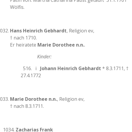
Patin von: Martha Catharina Pabst getauft 31.1.1701
Wölfis.
Hans Heinrich Gebhardt
, Religion ev,
† nach 1710.
Er heiratete
Marie Dorothee n.n.
.
Kinder:
516. i
Johann Heinrich Gebhardt
* 8.3.1711, †
27.4.1772
Marie Dorothee n.n.
, Religion ev,
† nach 8.3.1711.
1034.
Zacharias Frank