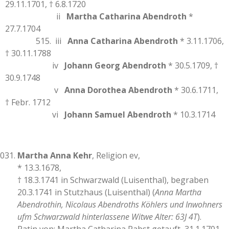
29.11.1701, † 6.8.1720
ii
Martha Catharina Abendroth
*
27.7.1704
515. iii
Anna Catharina Abendroth
* 3.11.1706,
† 30.11.1788
iv
Johann Georg Abendroth
* 30.5.1709, †
30.9.1748
v
Anna Dorothea Abendroth
* 30.6.1711,
† Febr. 1712
vi
Johann Samuel Abendroth
* 10.3.1714
Martha Anna Kehr
, Religion ev,
* 13.3.1678,
† 18.3.1741 in Schwarzwald (Luisenthal), begraben
20.3.1741 in Stutzhaus (Luisenthal) (
Anna Martha
Abendrothin, Nicolaus Abendroths Köhlers und Inwohners
ufm Schwarzwald hinterlassene Witwe Alter: 63J 4T
).