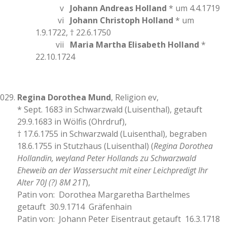
v
Johann Andreas Holland
* um 4.4.1719
vi
Johann Christoph Holland
* um
1.9.1722, † 22.6.1750
vii
Maria Martha Elisabeth Holland
*
22.10.1724
Regina Dorothea Mund
, Religion ev,
* Sept. 1683 in Schwarzwald (Luisenthal), getauft
29.9.1683 in Wölfis (Ohrdruf),
† 17.6.1755 in Schwarzwald (Luisenthal), begraben
18.6.1755 in Stutzhaus (Luisenthal) (
Regina Dorothea
Hollandin, weyland Peter Hollands zu Schwarzwald
Eheweib an der Wassersucht mit einer Leichpredigt Ihr
Alter 70J (?) 8M 21T
),
Patin von: Dorothea Margaretha Barthelmes
getauft 30.9.1714 Gräfenhain
Patin von: Johann Peter Eisentraut getauft 16.3.1718