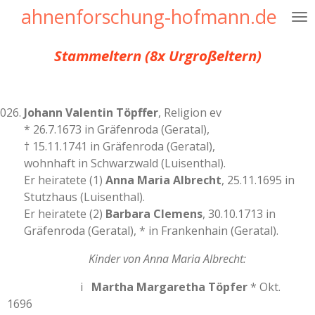
ahnenforschung-hofmann.de
Zum
Hauptinhalt
springen
Stammeltern (8x Urgroßeltern)
Johann Valentin Töpffer
, Religion ev
* 26.7.1673 in Gräfenroda (Geratal),
† 15.11.1741 in Gräfenroda (Geratal),
wohnhaft in Schwarzwald (Luisenthal).
Er heiratete (1)
Anna Maria Albrecht
, 25.11.1695 in
Stutzhaus (Luisenthal).
Er heiratete (2)
Barbara Clemens
, 30.10.1713 in
Gräfenroda (Geratal), * in Frankenhain (Geratal).
Kinder von Anna Maria Albrecht:
i
Martha Margaretha Töpfer
* Okt.
1696