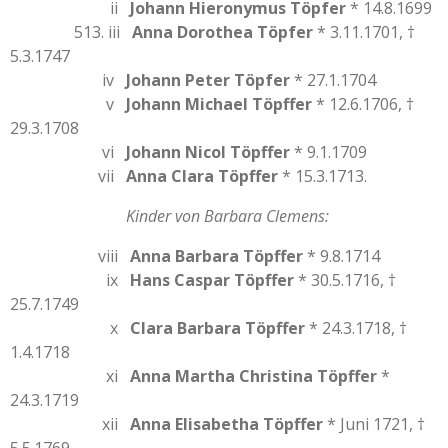
ii
Johann Hieronymus Töpfer
* 14.8.1699
513. iii
Anna Dorothea Töpfer
* 3.11.1701, †
5.3.1747
iv
Johann Peter Töpfer
* 27.1.1704
v
Johann Michael Töpffer
* 12.6.1706, †
29.3.1708
vi
Johann Nicol Töpffer
* 9.1.1709
vii
Anna Clara Töpffer
* 15.3.1713.
Kinder von Barbara Clemens:
viii
Anna Barbara Töpffer
* 9.8.1714
ix
Hans Caspar Töpffer
* 30.5.1716, †
25.7.1749
x
Clara Barbara Töpffer
* 24.3.1718, †
1.4.1718
xi
Anna Martha Christina Töpffer
*
24.3.1719
xii
Anna Elisabetha Töpffer
* Juni 1721, †