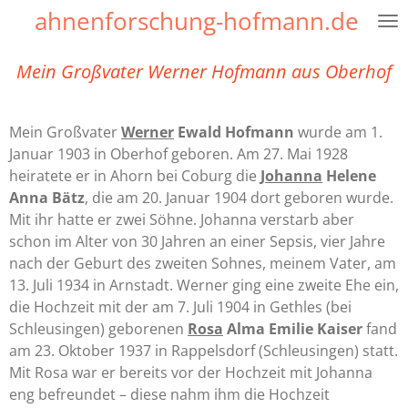
ahnenforschung-hofmann.de
Zum
Hauptinhalt
springen
Mein Großvater Werner Hofmann aus Oberhof
Mein Großvater
Werner
Ewald Hofmann
wurde am 1.
Januar 1903 in Oberhof geboren. Am 27. Mai 1928
heiratete er in Ahorn bei Coburg die
Johanna
Helene
Anna Bätz
, die am 20. Januar 1904 dort geboren wurde.
Mit ihr hatte er zwei Söhne. Johanna verstarb aber
schon im Alter von 30 Jahren an einer Sepsis, vier Jahre
nach der Geburt des zweiten Sohnes, meinem Vater, am
13. Juli 1934 in Arnstadt. Werner ging eine zweite Ehe ein,
die Hochzeit mit der am 7. Juli 1904 in Gethles (bei
Schleusingen) geborenen
Rosa
Alma Emilie Kaiser
fand
am 23. Oktober 1937 in Rappelsdorf (Schleusingen) statt.
Mit Rosa war er bereits vor der Hochzeit mit Johanna
eng befreundet – diese nahm ihm die Hochzeit